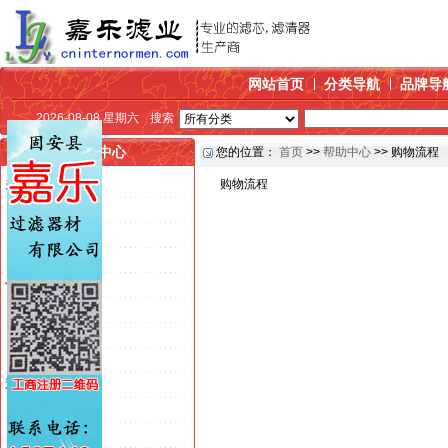
网站首页
分类导航
品牌导
2026-08-08 星期六
搜索
帮助中心
您的位置：
首页
>>
帮助中心
>> 购物流程
关于我们
购物流程
>> 公司介绍
>> 联系方式
>> 发展历程
付款方式
>> 银行汇款
>> 在线支付
>> 货到付款
送货方式
>> 快递发货
>> EMS快递