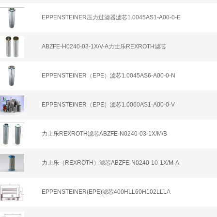
EPPENSTEINER压力过滤器滤芯1.0045AS1-A00-0-E
ABZFE-H0240-03-1X/V-A力士乐REXROTH滤芯
EPPENSTEINER（EPE）滤芯1.0045AS6-A00-0-N
EPPENSTEINER（EPE）滤芯1.0060AS1-A00-0-V
力士乐REXROTH滤芯ABZFE-N0240-03-1X/M/B
力士乐（REXROTH）滤芯ABZFE-N0240-10-1X/M-A
EPPENSTEINER(EPE)滤芯400HLL60H102LLLA