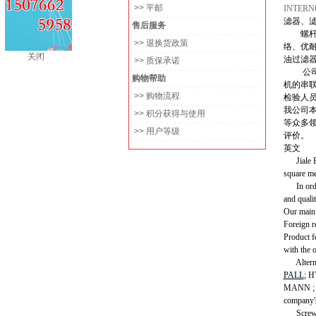
>> 平邮
INTER
滤器、
售后服务
螺杆式
>> 退换货政策
络、优
关闭
油过滤
>> 质保承诺
公
购物帮助
机的串
>> 购物流程
检验人
我公司
>> 积分获得与使用
等众多
>> 用户等级
评价。
英文
Jiale Fil
square met
In order 
and qualit
Our main
Foreign re
Product f
with the 
Alternat
PALL
;
HY
MANN ; D
company's
Screw air