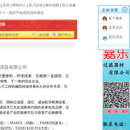
真机停用通知
|
登录
|
帮助中心
|
客户反馈
|
网站地图
|
加入收藏
于十一国庆节放假安排的通知
品报价仅供参考
客户服务
货单
代进口品牌滤芯
技术支持
世力士乐收购EPPENSTEINER(EPE)过滤部
物车暂时为空
去结算
用户中心
嘉乐滤业
真机停用通知
于十一国庆节放假安排的通知
品报价仅供参考
代进口品牌滤芯
清器有限公司
世力士乐收购EPPENSTEINER(EPE)过滤部
交通便利，环境优美，京南第一县固安，占
、销售、于一体的综合企业。
各大工程机械院校保持着长久的合作关系，为
芯、国标过滤器，滤芯、滤油机等检测设备。
技术已完全成熟替代国外多家知名品牌，且
装还是产品性能都可以与原装产品相媲美。
克）；
MAHLE
（玛勒）；
PARKER(
派克）；
R(EPE)
；
TAISEI KOGYO(
大生）；