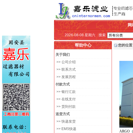
网
2026-08-08 星期六
搜索
帮助中心
您的位置
关于我们
>> 公司介绍
>> 联系方式
>> 发展历程
付款方式
>> 银行汇款
>> 在线支付
>> 货到付款
送货方式
>> 快递发货
>> EMS快递
ARGO