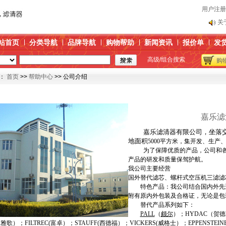
传
用户注册
关
产
站首页
分类导航
品牌导航
购物帮助
新闻资讯
报价单
发
替
博
高级/组合搜索
购
传
：
首页
>>
帮助中心
>> 公司介绍
关
产
替
嘉乐滤
博
嘉乐滤清器有限公司，坐落
地面积
5000
平方米，集开发、生产
为了保障优质的产品，公司和
产品的研发和质量保驾护航
。
我公司主要经营
国外替代滤芯、螺杆式空压机三滤滤
特色产品：我公司结合国内外先进
附有原内外包装及合格证，无论是包
替代产品系列如下：
PALL
（
颇尔
）；
HYDAC
（贺德
（雅歌）；
FILTREC(
富卓）；
STAUFF(
西德福）；
VICKERS(
威格士）；
EPPENSTEINE