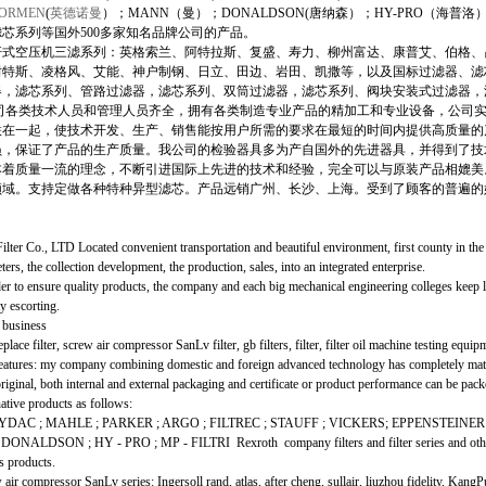
NORMEN
(
英德诺曼
）；
MANN
（曼）；
DONALDSON(
唐纳森）；
HY-PRO
（海普洛
滤芯系列等国外
500
多家知名品牌公司的产品。
空压机三滤系列：英格索兰、阿特拉斯、复盛、寿力、柳州富达、康普艾、伯格、
耐特斯、凌格风、艾能、神户制钢、日立、田边、岩田、凯撒等，以及国标过滤器、滤
器，滤芯系列、管路过滤器，滤芯系列、双筒过滤器，滤芯系列、阀块安装式过滤器，
司各类技术人员和管理人员齐全，拥有各类制造专业产品的精加工和专业设备，公司
联在一起，使技术开发、生产、销售能按用户所需的要求在最短的时间内提供高质量的
员，保证了产品的生产质量。我公司的检验器具多为产自国外的先进器具，并得到了技
本着质量一流的理念，不断引进国际上先进的技术和经验，完全可以与原装产品相媲美
领域。支持定做各种特种异型滤芯。产品远销广州、长沙、上海。受到了顾客的普遍的
ter Co., LTD Located convenient transportation and beautiful environment, first county in the
ers, the collection development, the production, sales, into an integrated enterprise.
to ensure quality products, the company and each big mechanical engineering colleges keep l
y escorting.
 business
place filter, screw air compressor SanLv filter, gb filters, filter, filter oil machine testing equip
eatures: my company combining domestic and foreign advanced technology has completely mat
original, both internal and external packaging and certificate or product performance can be pac
ive products as follows:
DAC ; MAHLE ; PARKER ; ARGO ; FILTREC ; STAUFF ; VICKERS; EPPENSTEINER 
ONALDSON ; HY - PRO ; MP - FILTRI Rexroth company filters and filter series and other
 products.
 compressor SanLv series: Ingersoll rand, atlas, after cheng, sullair, liuzhou fidelity, KangPuY