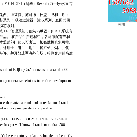
）；
MP-FILTRI
（翡翠）
Rexroth(
力士乐
)
公司过
昆西、博莱特、施耐德、日盛、飞和、斯可
芯系列：
吸油过滤器，滤芯系列、直回式回
关闭
滤芯系列。
实行
ERP
管理系统，能与辅助设计
(CAD)
系统有
产品。
在产品生产过程中，各环节配有专职
术监督部门的认可出证，检验数据真实可靠。
。适用于，电厂、钢厂、搅拌站、烟厂、化工
好评。并开始进军海外市场，得到客户的高度
 south of Beijing GuAn, covers an area of 5000
ong cooperative relations in product development
ment.
ure alternative abroad, and many famous brand
ked with original product comparable.
(EPE); TAISEI KOGYO ;
INTERNORMEN
 foreign well-known brands more than 500
i, berger, quincy, bolaite, schneider, risheng, fly