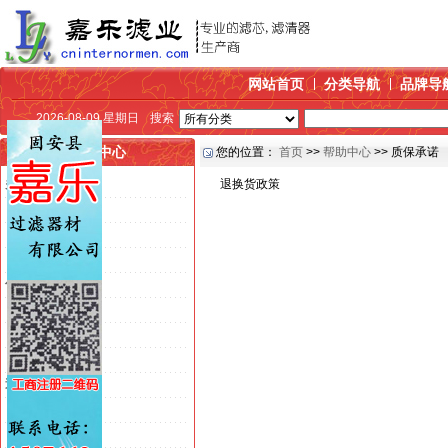
网站首页
分类导航
品牌导
2026-08-09 星期日
搜索
帮助中心
您的位置：
首页
>>
帮助中心
>> 质保承诺
关于我们
退换货政策
>> 公司介绍
>> 联系方式
>> 发展历程
付款方式
>> 银行汇款
>> 在线支付
>> 货到付款
送货方式
>> 快递发货
>> EMS快递