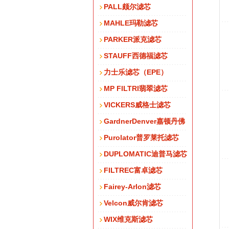
PALL颇尔滤芯
MAHLE玛勒滤芯
PARKER派克滤芯
STAUFF西德福滤芯
力士乐滤芯（EPE）
MP FILTRI翡翠滤芯
VICKERS威格士滤芯
GardnerDenver嘉顿丹佛
Purolator普罗莱托滤芯
DUPLOMATIC迪普马滤芯
FILTREC富卓滤芯
Fairey-Arlon滤芯
Velcon威尔肯滤芯
WIX维克斯滤芯