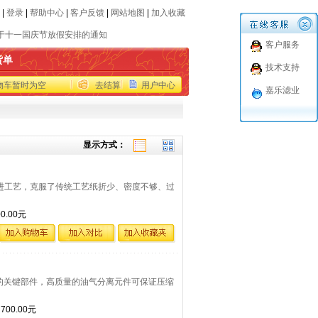
|
登录
|
帮助中心
|
客户反馈
|
网站地图
|
加入收藏
真机停用通知
于十一国庆节放假安排的通知
客户服务
品报价仅供参考
货单
技术支持
代进口品牌滤芯
物车暂时为空
去结算
用户中心
世力士乐收购EPPENSTEINER(EPE)过滤部
嘉乐滤业
真机停用通知
于十一国庆节放假安排的通知
品报价仅供参考
显示方式：
代进口品牌滤芯
世力士乐收购EPPENSTEINER(EPE)过滤部
用国外先进工艺，克服了传统工艺纸折少、密度不够、过
.00元
缩空气品质的关键部件，高质量的油气分离元件可保证压缩
00.00元