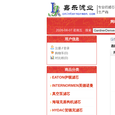
网
2026-08-07 星期五
搜索
用户信息
选
注册
/
登录
购物车(0)
对比框(0)
商品分类
EATON伊顿滤芯
INTERNORMEN英德诺曼
真空泵滤芯
海瑞克盾构机滤芯
HYDAC贺德克滤芯