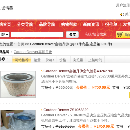
用户注册
传
关
产
站首页
分类导航
品牌导航
购物帮助
新闻资讯
报价单
发
替
高级/组合搜索
购
博
传
您的位置：
首页
>> GardnerDenver嘉顿丹佛 (共21件商品,这是第1-20件)
关
择品牌：
GardnerDenver嘉顿丹佛
产
排序：
网站推荐
销量
价格↑
价格↓
浏览量
上架时间
替
Gardner Denver嘉顿丹佛空气滤芯43262700
博
Gardner Denver嘉顿丹佛空气滤芯43262700采
滤面积小不达标的弊病。
会员价：
￥450.00元
市场价：
￥550.00元
节省：￥100
Gardner Denver ZS1063829
Gardner Denver ZS1063829是决定空压机压
机的高效率工作，且滤芯寿命可达数千小时。
会员价：
￥1450.00元
市场价：
￥2150.00元
节省：￥7