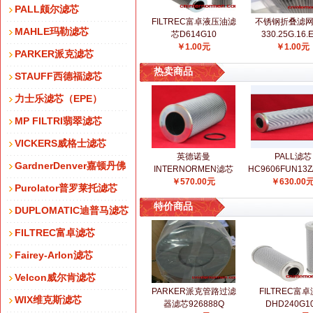
PALL颇尔滤芯
FILTREC富卓液压油滤
不锈钢折叠滤网0
MAHLE玛勒滤芯
芯D614G10
330.25G.16.E.
￥1.00元
￥1.00元
PARKER派克滤芯
热卖商品
STAUFF西德福滤芯
力士乐滤芯（EPE）
MP FILTRI翡翠滤芯
VICKERS威格士滤芯
英德诺曼
PALL滤芯
GardnerDenver嘉顿丹佛
INTERNORMEN滤芯
HC9606FUN13
￥570.00元
300300
￥630.00
颇尔滤芯
Purolator普罗莱托滤芯
特价商品
DUPLOMATIC迪普马滤芯
FILTREC富卓滤芯
Fairey-Arlon滤芯
Velcon威尔肯滤芯
PARKER派克管路过滤
FILTREC富
WIX维克斯滤芯
器滤芯926888Q
DHD240G1