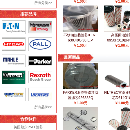
￥1.00元
￥1.00元
所有分类>>
推荐品牌
不锈钢折叠滤芯01.NL
高压回油滤
630.40G.30.E.P
0950R010BN
￥1.00元
￥1.00元
最新商品
PARKER派克管路过滤
FILTREC富卓
器滤芯926888Q
芯D614G1
￥1.00元
￥1.00元
所有品牌>>
合作伙伴
美国颇尔PALL滤芯