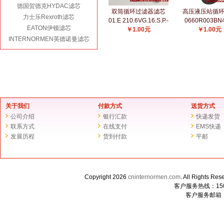
德国贺德克HYDAC滤芯
双筒循环过滤器滤芯
高压液压站循
力士乐Rexroth滤芯
01.E 210.6VG.16.S.P.-
0660R003BN
EATON伊顿滤芯
￥1.00元
￥1.00元
INTERNORMEN英德诺曼滤芯
关于我们
付款方式
送货方式
公司介绍
银行汇款
快递发货
联系方式
在线支付
EMS快递
发展历程
货到付款
平邮
Copyright 2026
cninternormen.com
. All Righ
客户服务热线：1507
客户服务邮箱