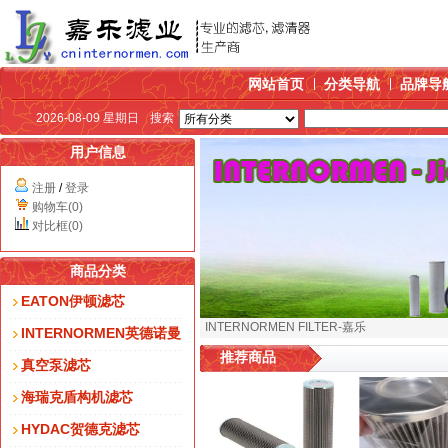
网站首页
分类导航
品牌导
2026-08-09 星期日
搜索
用户信息
注册
/
登录
购物车(0)
对比框(0)
商品分类
EATON伊顿滤芯
INTERNORMEN FILTER-嘉乐
INTERNORMEN英德诺曼
推荐商品
真空泵滤芯
海瑞克盾构机滤芯
HYDAC贺德克滤芯