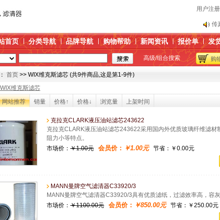
用户注册
传
关
站首页
分类导航
品牌导航
购物帮助
新闻资讯
报价单
发
产
高级/组合搜索
购
替
博
：
首页
>> WIX维克斯滤芯 (共9件商品,这是第1-9件)
传
WIX维克斯滤芯
关
网站推荐
销量
价格↑
价格↓
浏览量
上架时间
产
克拉克CLARK液压油站滤芯243622
替
克拉克CLARK液压油站滤芯243622采用国内外优质玻璃纤维
博
阻力小等特点。
会员价：
￥1.00元
市场价：
￥1.00元
节省：￥0.00元
MANN曼牌空气滤清器C33920/3
MANN曼牌空气滤清器C33920/3具有优质滤纸，过滤效率高，容
会员价：
￥850.00元
市场价：
￥1100.00元
节省：￥250.00元