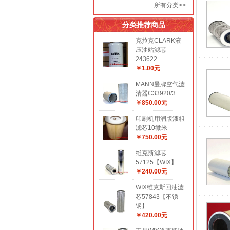
所有分类>>
分类推荐商品
克拉克CLARK液
压油站滤芯
243622
￥1.00元
MANN曼牌空气滤
清器C33920/3
￥850.00元
印刷机用润版液粗
滤芯10微米
￥750.00元
维克斯滤芯
57125【WIX】
￥240.00元
WIX维克斯回油滤
芯57843【不锈
钢】
￥420.00元