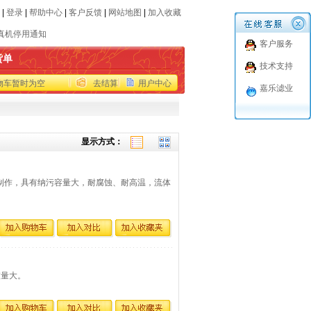
|
登录
|
帮助中心
|
客户反馈
|
网站地图
|
加入收藏
真机停用通知
客户服务
于十一国庆节放假安排的通知
货单
技术支持
品报价仅供参考
物车暂时为空
去结算
用户中心
代进口品牌滤芯
嘉乐滤业
世力士乐收购EPPENSTEINER(EPE)过滤部
真机停用通知
于十一国庆节放假安排的通知
显示方式：
品报价仅供参考
代进口品牌滤芯
滤材制作，具有纳污容量大，耐腐蚀、耐高温，流体
世力士乐收购EPPENSTEINER(EPE)过滤部
灰量大。