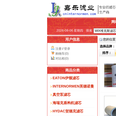
网
2026-08-06 星期四
搜索
用户信息
您的位置
选择品牌：
注册
/
登录
排序：
购物车(0)
对比框(0)
商品分类
EATON伊顿滤芯
INTERNORMEN英德诺曼
真空泵滤芯
海瑞克盾构机滤芯
HYDAC贺德克滤芯