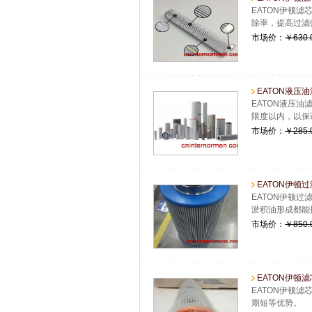
EATON伊顿滤芯
除率，提高过滤
市场价：
￥630.
EATON液压油滤
EATON液压
限度以内，以保
市场价：
￥285.
EATON伊顿过
EATON伊顿
淤积油形成都能
市场价：
￥850.
EATON伊顿滤芯0
EATON伊顿滤
期短等优势。