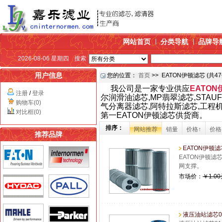
网站首页
分类导航
品牌导
2026-08-06 星期四
搜索
用户信息
您的位置：
首页
>> EATON伊顿滤芯 (共4
我公司是一家专业供应
EATO
注册
/
登录
尔润滑油滤芯,MP翡翠滤芯,STAU
购物车(0)
气分离器滤芯,阿特拉斯滤芯,工程
对比框(0)
第一EATON伊顿滤芯供货商。
排序：
网站推荐
销量
价格↑
价格
推荐品牌
EATON伊顿滤芯
EATON伊顿
网支撑。
市场价：
￥1.0
液压油站滤芯01.E