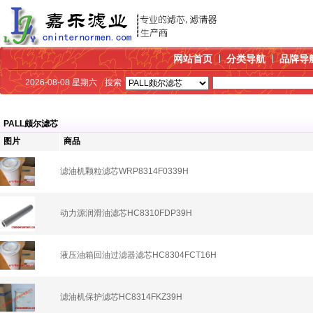
网站首页
分类导航
品牌导
2026-08-08 星期六
搜索
PALL颇尔滤芯
图片
商品
滤油机颗粒滤芯WRP8314F0339H
动力源润滑油滤芯HC8310FDP39H
液压油箱回油过滤器滤芯HC8304FCT16H
滤油机保护滤芯HC8314FKZ39H