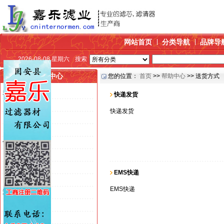
网站首页
分类导航
品牌导
2026-08-08 星期六
搜索
帮助中心
您的位置：
首页
>>
帮助中心
>> 送货方式
关于我们
快递发货
>> 公司介绍
快递发货
>> 联系方式
>> 发展历程
付款方式
>> 银行汇款
>> 在线支付
EMS快递
>> 货到付款
EMS快递
送货方式
>> 快递发货
>> EMS快递