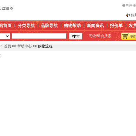
用户注册
传
关
站首页
分类导航
品牌导航
购物帮助
新闻资讯
报价单
发
产
高级/组合搜索
购
替
博
：
首页
>>
帮助中心
>> 购物流程
传
程
关
产
替
博