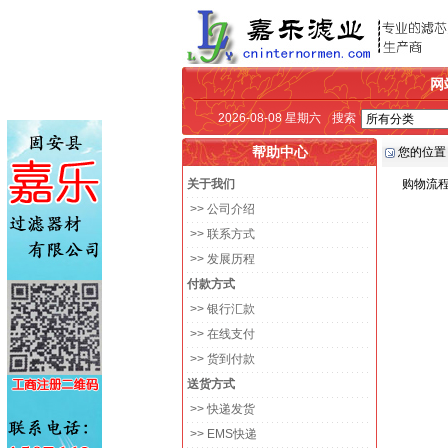
网
2026-08-08 星期六
搜索
帮助中心
您的位置
关于我们
购物流
>> 公司介绍
>> 联系方式
>> 发展历程
付款方式
>> 银行汇款
>> 在线支付
>> 货到付款
送货方式
>> 快递发货
>> EMS快递