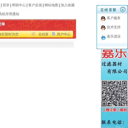
|
登录
|
帮助中心
|
客户反馈
|
网站地图
|
加入收藏
真机停用通知
客户服务
于十一国庆节放假安排的通知
货单
技术支持
品报价仅供参考
物车暂时为空
去结算
用户中心
代进口品牌滤芯
嘉乐滤业
世力士乐收购EPPENSTEINER(EPE)过滤部
真机停用通知
于十一国庆节放假安排的通知
品报价仅供参考
代进口品牌滤芯
世力士乐收购EPPENSTEINER(EPE)过滤部