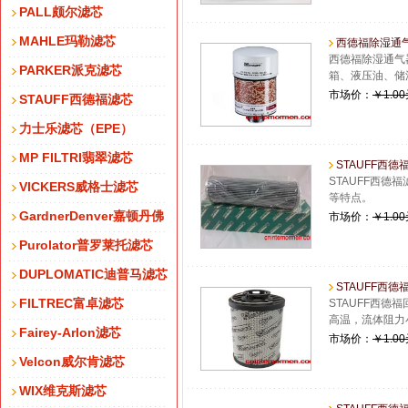
PALL颇尔滤芯
MAHLE玛勒滤芯
西德福除湿通气器
西德福除湿通气
PARKER派克滤芯
箱、液压油、储
市场价：
￥1.0
STAUFF西德福滤芯
力士乐滤芯（EPE）
MP FILTRI翡翠滤芯
STAUFF西德福
STAUFF西德
VICKERS威格士滤芯
等特点。
GardnerDenver嘉顿丹佛
市场价：
￥1.0
Purolator普罗莱托滤芯
DUPLOMATIC迪普马滤芯
STAUFF西德福
FILTREC富卓滤芯
STAUFF西德
高温，流体阻力
Fairey-Arlon滤芯
市场价：
￥1.0
Velcon威尔肯滤芯
WIX维克斯滤芯