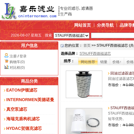
网站首页
分类导航
品牌导
2026-08-07 星期五
搜索
用户信息
您的位置：
首页
>> STAUFF西德福滤芯 (
选择品牌：
STAUFF西德福滤芯
注册
/
登录
排序：
购物车(0)
网站推荐
销量
价格↑
价格
对比框(0)
回油过滤器滤芯RE
回油过滤器滤芯
商品分类
市场价：
￥1.0
EATON伊顿滤芯
INTERNORMEN英德诺曼
STAUFF西德福
真空泵滤芯
STAUFF西德
海瑞克盾构机滤芯
短等优势。
市场价：
￥1.0
HYDAC贺德克滤芯