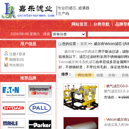
网站首页
分类导航
品牌导
2026-08-08 星期六
搜索
用户信息
您的位置：
首页
>> 威尔肯Velcon滤芯 (共
威尔肯Velcon空调滤芯
用于吸油过滤，滤除
注册
/
登录
箱液面以下。滤芯过滤材料采用不锈钢编织网
购物车(0)
Velcon威尔肯冷冻机滤芯
由单层或多层金属网
对比框(0)
好，不锈钢材质，不带任何毛刺，保证使用寿
排序：
网站推荐
销量
价格↑
价格
推荐品牌
燃气滤芯G3.0-
燃气滤芯G3.
市场价：
￥1500
Velcon威尔肯
水或尘装入时Ve