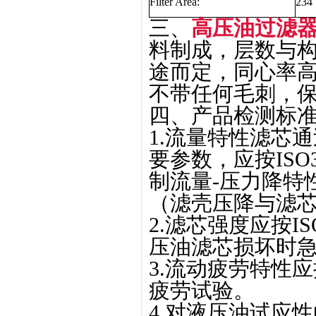
Filter Area:
234
三、
高压油过滤器滤芯
料制成，层数与
途而定，同心率
不带任何毛刺，
四、产品检测标准
1.流量特性滤芯
要参数，应按ISO
制流量-压力降特
（滤壳压降与滤芯
2.滤芯强度应按IS
压油滤芯损坏时
3.流动疲劳特性应按
疲劳试验。
4.对液压油试应性