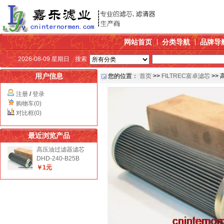
网站首页
分类导航
品牌导
2026-08-09 星期日
搜索
用户信息
您的位置：
首页
>>
FILTREC富卓滤芯
>> 
注册
/
登录
购物车(0)
对比框(0)
最近浏览产品
高压油过滤器滤芯
DHD-240-B25B
￥1元