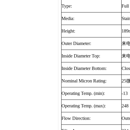
Type:
Full
Media:
Stai
Height:
189
Outer Diameter:
来
Inside Diameter Top:
来
Inside Diameter Bottom:
Clos
Nominal Micron Rating:
25
Operating Temp. (min):
-13
Operating Temp. (max):
248
Flow Direction:
Outs