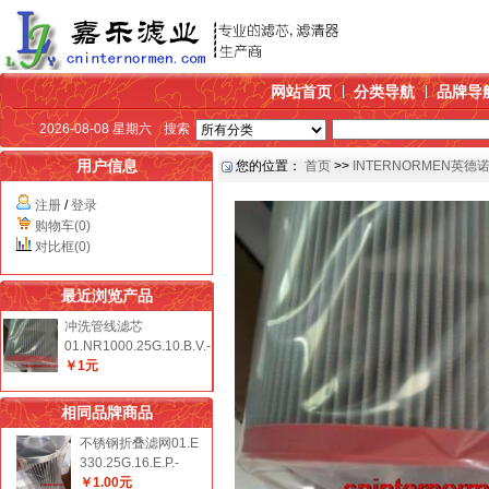
网站首页
分类导航
品牌导
2026-08-08 星期六
搜索
用户信息
您的位置：
首页
>>
INTERNORMEN英德
注册
/
登录
购物车(0)
对比框(0)
最近浏览产品
冲洗管线滤芯
01.NR1000.25G.10.B.V.-
￥1元
相同品牌商品
不锈钢折叠滤网01.E
330.25G.16.E.P.-
￥1.00元