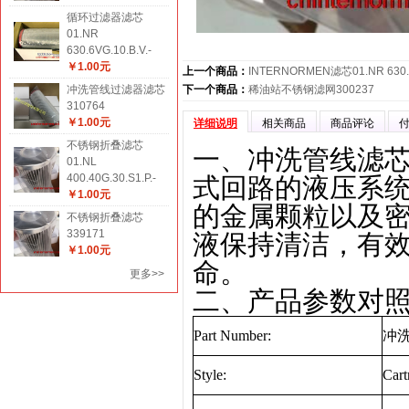
循环过滤器滤芯
01.NR
630.6VG.10.B.V.-
￥1.00元
上一个商品：
INTERNORMEN滤芯01.NR 630.2
冲洗管线过滤器滤芯
下一个商品：
稀油站不锈钢滤网300237
310764
￥1.00元
详细说明
相关商品
商品评论
不锈钢折叠滤芯
一、冲洗管线滤芯01.
01.NL
400.40G.30.S1.P.-
式回路的液压系
￥1.00元
的金属颗粒以及
不锈钢折叠滤芯
339171
液保持清洁，有
￥1.00元
命。
更多>>
二、产品参数对
Part Number:
冲
Style:
Cart