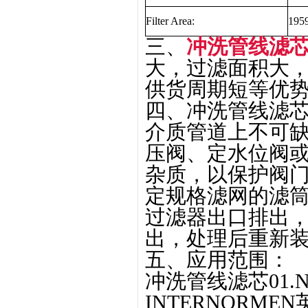
Filter Area:
195
三、
冲洗管线滤芯01.N
大，过滤面积大
供货周期短等优
四、冲洗管线滤芯01.
介质管道上不可
压阀、定水位阀
杂质，以保护阀
定规格滤网的滤
过滤器出口排出
出，处理后重新
五、应用范围：
冲洗管线滤芯01.NR1
INTERNORM