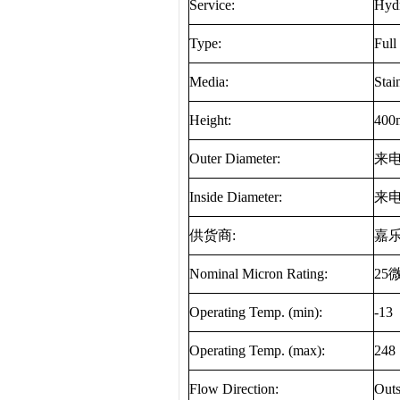
Service:
Hydr
Type:
Full
Media:
Stai
Height:
400
Outer Diameter:
来
Inside Diameter:
来
供货商
:
嘉
Nominal Micron Rating:
25
Operating Temp. (min):
-13
Operating Temp. (max):
248
Flow Direction:
Outs